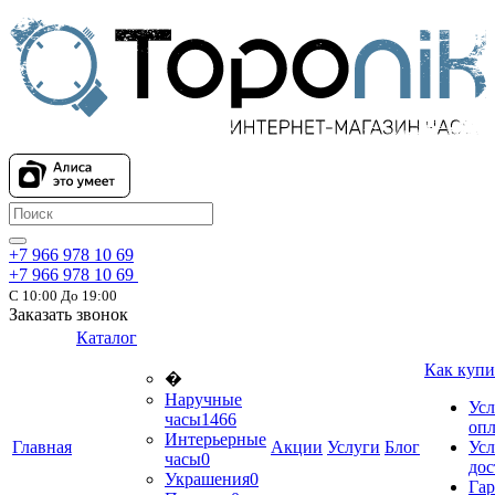
+7 966 978 10 69
+7 966 978 10 69
С 10:00 До 19:00
Заказать звонок
Каталог
Как купи
�
Наручные
Усл
часы
1466
оп
Интерьерные
Главная
Акции
Услуги
Блог
Усл
часы
0
дос
Украшения
0
Гар