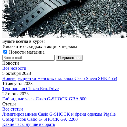
Будьте всегда в курсе!
Узнавайте о скидках и акциях первым
Новости магазина
Новости
Все новости
5 октября 2023
Новые расцветки женских стальных Casio Sheen SHE-4554
16 августа 2023
Технология Citizen Eco-Drive
22 июня 2023
Гибридные часы Casio G-SHOCK GBA 800
Статьи
Все статьи
Лимитированные Casio G-SHOCK и бренд одежды Pigalle
Обзор часов Casio G-SHOCK GA-2200
Какие часы лучше выбрать