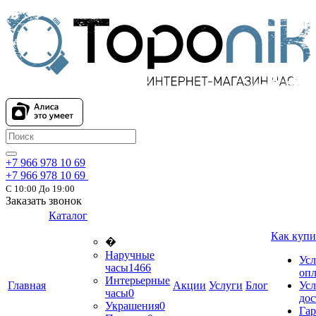
+7 966 978 10 69
+7 966 978 10 69
С 10:00 До 19:00
Заказать звонок
Каталог
Как купи
�
Наручные
Усл
часы
1466
оп
Интерьерные
Главная
Акции
Услуги
Блог
Усл
часы
0
дос
Украшения
0
Гар