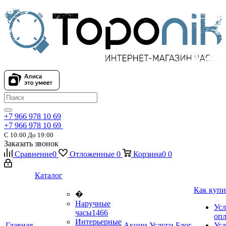
+7 966 978 10 69
+7 966 978 10 69
С 10:00 До 19:00
Заказать звонок
Сравнение
0
Отложенные
0
Корзина
0
0
Каталог
Как купи
�
Наручные
Усл
часы
1466
оп
Интерьерные
Главная
Акции
Услуги
Блог
Усл