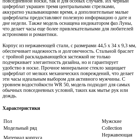
повседневной носки, так и для особых случаев. Их черный
циферблат украшен тремя центральными стрелками,
аккуратно указывающими время, а дополнительные малые
циферблаты предоставляют полезную информацию о дате и
дне недели. Также модель оснащена индикатором фаз Луны,
что делает часы еще более привлекательными для любителей
астрономии и романтики.
Корпус из нержавеющей стали, с размерами 44,5 х 34 х 9,3 мм,
обеспечивает надежность и долговечность. Стальной браслет
с тройной раскладывающейся застежкой не только
подчеркивает элегантность дизайна, но и гарантирует
удобство в носке. Прочное минеральное стекло защищает
циферблат от мелких механических повреждений, что делает
эти часы идеальным выбором для активного мужчины. С
уровнем водостойкости WR 50, модель подходит для самых
обычных повседневных условий, таких как мытье рук или
дождь.
Характеристики
Пол
Мужские
Модельный ряд
Collection
Нержавеющая
Материал корпуса