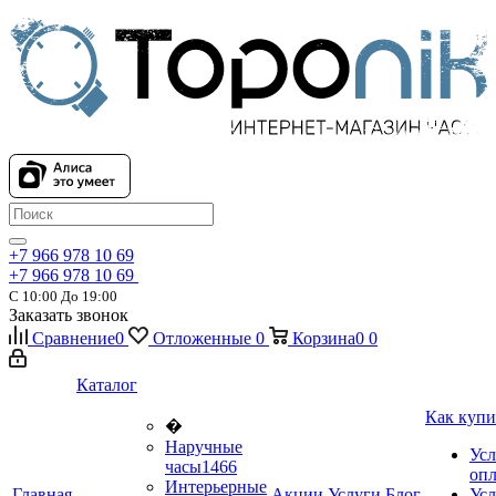
+7 966 978 10 69
+7 966 978 10 69
С 10:00 До 19:00
Заказать звонок
Сравнение
0
Отложенные
0
Корзина
0
0
Каталог
Как купи
�
Наручные
Усл
часы
1466
оп
Интерьерные
Главная
Акции
Услуги
Блог
Усл