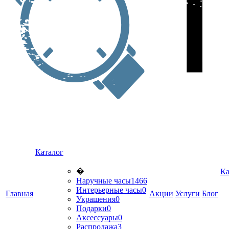
Каталог
�
Ка
Наручные часы
1466
Интерьерные часы
0
Главная
Акции
Услуги
Блог
Украшения
0
Подарки
0
Аксессуары
0
Распродажа
3