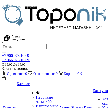
+7 966 978 10 69
+7 966 978 10 69
С 10:00 До 19:00
Заказать звонок
Сравнение
0
Отложенные
0
Корзина
0
0
Каталог
Как купи
�
Наручные
Усл
часы
1466
оп
Интерьерные
Главная
Акции
Услуги
Блог
Усл