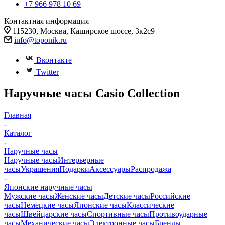
+7 966 978 10 69
Контактная информация
115230, Москва, Каширское шоссе, 3к2с9
info@toponik.ru
Вконтакте
Twitter
Наручные часы Casio Collection
Главная
-
Каталог
-
Наручные часы
Наручные часы
Интерьерные
часы
Украшения
Подарки
Аксессуары
Распродажа
-
Японские наручные часы
Мужские часы
Женские часы
Детские часы
Российские
часы
Немецкие часы
Японские часы
Классические
часы
Швейцарские часы
Спортивные часы
Противоударные
часы
Механические часы
Электронные часы
Бренды