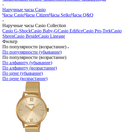
-
Наручные часы Casio
Часы Casio
Часы Citizen
Часы Seiko
Часы Q&Q
-
Наручные часы Casio Collection
Casio G-Shock
Casio Baby-G
Casio Edifice
Casio Pro-Trek
Casio
Sheen
Casio Beside
Casio Lineage
Фильтр
По популярности (возрастание)
По популярности (убывание)
По популярности (возрастание)
По алфавиту (убывание)
По алфавиту (возрастание)
По цене (убывание)
По цене (возрастание)