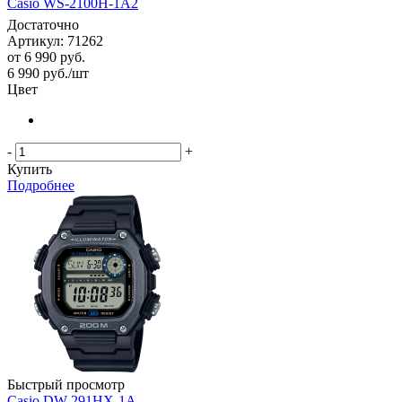
Casio WS-2100H-1A2
Достаточно
Артикул: 71262
от
6 990 руб.
6 990
руб.
/шт
Цвет
-
+
Купить
Подробнее
Быстрый просмотр
Casio DW-291HX-1A