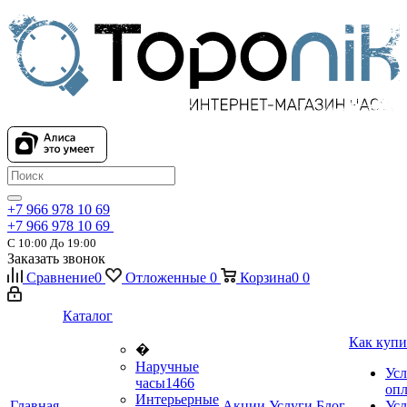
+7 966 978 10 69
+7 966 978 10 69
С 10:00 До 19:00
Заказать звонок
Сравнение
0
Отложенные
0
Корзина
0
0
Каталог
Как купи
�
Наручные
Усл
часы
1466
оп
Интерьерные
Главная
Акции
Услуги
Блог
Усл