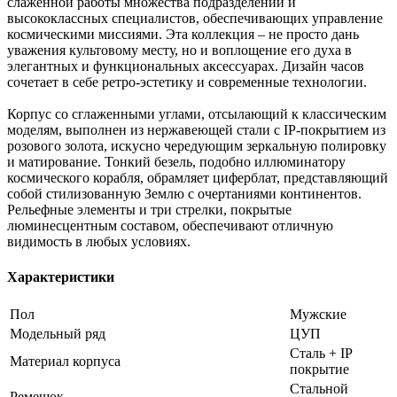
слаженной работы множества подразделений и
высококлассных специалистов, обеспечивающих управление
космическими миссиями. Эта коллекция – не просто дань
уважения культовому месту, но и воплощение его духа в
элегантных и функциональных аксессуарах. Дизайн часов
сочетает в себе ретро-эстетику и современные технологии.
Корпус со сглаженными углами, отсылающий к классическим
моделям, выполнен из нержавеющей стали с IP-покрытием из
розового золота, искусно чередующим зеркальную полировку
и матирование. Тонкий безель, подобно иллюминатору
космического корабля, обрамляет циферблат, представляющий
собой стилизованную Землю с очертаниями континентов.
Рельефные элементы и три стрелки, покрытые
люминесцентным составом, обеспечивают отличную
видимость в любых условиях.
Характеристики
Пол
Мужские
Модельный ряд
ЦУП
Сталь + IP
Материал корпуса
покрытие
Стальной
Ремешок