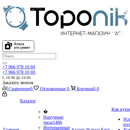
+7 966 978 10 69
+7 966 978 10 69
С 10:00 До 19:00
Заказать звонок
Сравнение
0
Отложенные
0
Корзина
0
0
Каталог
Как купи
�
Наручные
Усл
часы
1466
оп
Интерьерные
Главная
Акции
Услуги
Блог
Усл