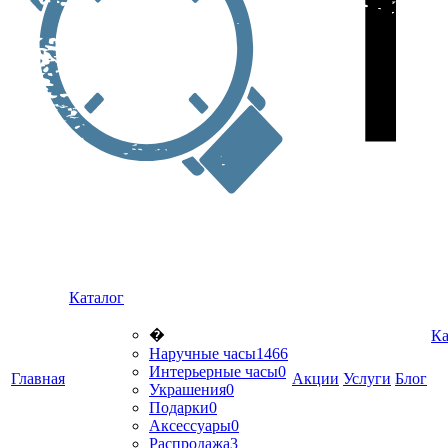
Каталог
�
Ка
Наручные часы
1466
Интерьерные часы
0
Главная
Акции
Услуги
Блог
Украшения
0
Подарки
0
Аксессуары
0
Распродажа
3