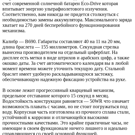
счет современной солнечной батареи Eco-Drive которая
впитывает энергию ультрафиолетового излучения.
Соответственно, вам никогда не придется столкнуться с
необходимостью замены аккумулятора. Максимального заряда
хватает на 270 дней бесперебойного функционирования
механизма.
Калибр — B690. Габариты составляют 40 на 11 на 20 мм,
длина браслета — 155 миллиметров. Секундная стрелка
вынесена производителем на отдельный циферблат. На
дисплее есть метки в виде штрихов и арабских цифр, а также
окошко даты. За счет автоматического календаря вы в любой
момент времени можете уточнить текущую дату. Стальной
браслет имеет удобную раскладывающуюся застежку,
обеспечивающую надежную фиксацию устройства на руке.
В основе лежит прогрессивный кварцевый механизм,
предельное отставание которого 15 секунд в месяц.
Водостойкость конструкции равняется — 50WR что означает
возможность плавать с часами, но не стоит погружаться под
воду. Корпусная часть изготовлена из прочного сплава стали,
устойчивой к коррозии и отличающейся высокими
прочностными качествами. Это крайне практичные часы, не
имеющие в своем функционале ничего лишнего и идеально
справляющиеся со своей основной функцией.