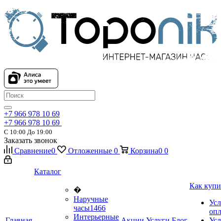
+7 966 978 10 69
+7 966 978 10 69
С 10:00 До 19:00
Заказать звонок
Сравнение
0
Отложенные
0
Корзина
0
0
Каталог
Как купи
�
Наручные
Усл
часы
1466
оп
Интерьерные
Главная
Акции
Услуги
Блог
Усл