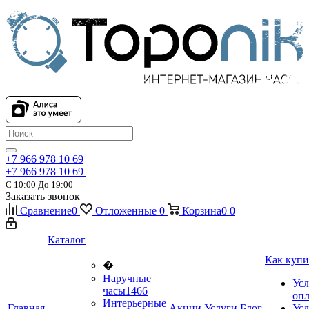
+7 966 978 10 69
+7 966 978 10 69
С 10:00 До 19:00
Заказать звонок
Сравнение
0
Отложенные
0
Корзина
0
0
Каталог
Как купи
�
Наручные
Усл
часы
1466
оп
Интерьерные
Главная
Акции
Услуги
Блог
Усл