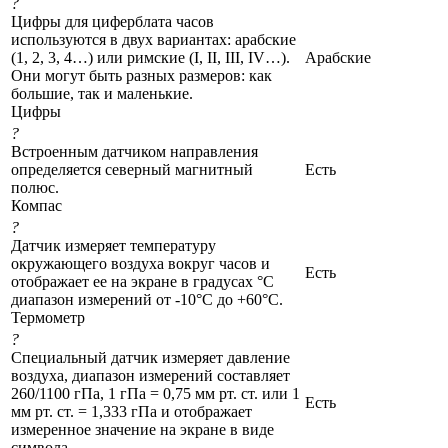
?
Цифры для циферблата часов
используются в двух вариантах: арабские
(1, 2, 3, 4…) или римские (I, II, III, IV…).
Арабские
Они могут быть разных размеров: как
большие, так и маленькие.
Цифры
?
Встроенным датчиком направления
определяется северный магнитный
Есть
полюс.
Компас
?
Датчик измеряет температуру
окружающего воздуха вокруг часов и
Есть
отображает ее на экране в градусах °C
диапазон измерений от -10°C до +60°C.
Термометр
?
Специальный датчик измеряет давление
воздуха, диапазон измерений составляет
260/1100 гПа, 1 гПа = 0,75 мм рт. ст. или 1
Есть
мм рт. ст. = 1,333 гПа и отображает
измеренное значение на экране в виде
символа.