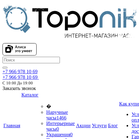
+7 966 978 10 69
+7 966 978 10 69
С 10:00 До 19:00
Заказать звонок
Каталог
Как купи
�
Наручные
Усл
часы
1466
оп
Интерьерные
Главная
Акции
Услуги
Блог
Усл
часы
0
дос
Украшения
0
Гар