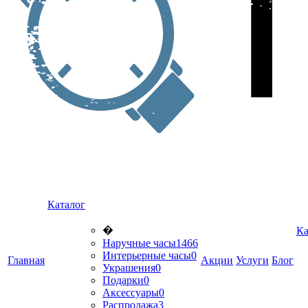
Каталог
�
Ка
Наручные часы
1466
Интерьерные часы
0
Главная
Акции
Услуги
Блог
Украшения
0
Подарки
0
Аксессуары
0
Распродажа
3