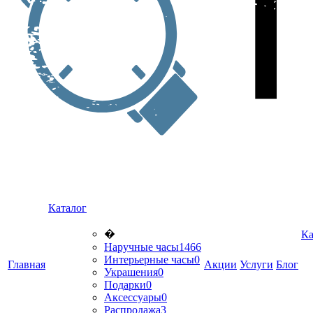
Каталог
�
Ка
Наручные часы
1466
Интерьерные часы
0
Главная
Акции
Услуги
Блог
Украшения
0
Подарки
0
Аксессуары
0
Распродажа
3