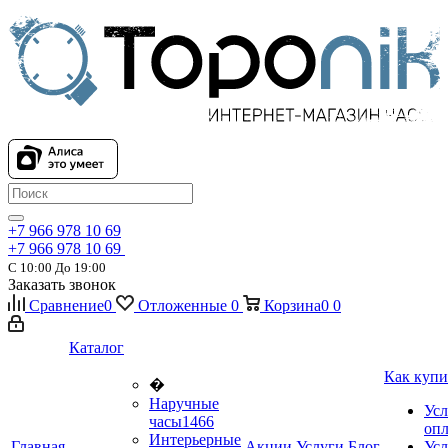
+7 966 978 10 69
+7 966 978 10 69
С 10:00 До 19:00
Заказать звонок
Сравнение
0
Отложенные
0
Корзина
0
0
Каталог
Как купи
�
Наручные
Усл
часы
1466
оп
Интерьерные
Главная
Акции
Услуги
Блог
Усл