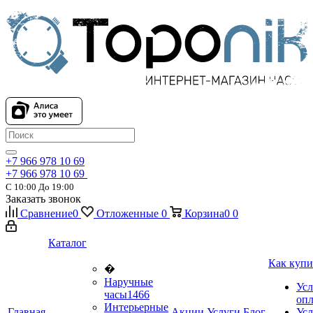
+7 966 978 10 69
+7 966 978 10 69
С 10:00 До 19:00
Заказать звонок
Сравнение
0
Отложенные
0
Корзина
0
0
Каталог
Как купи
�
Наручные
Усл
часы
1466
оп
Интерьерные
Главная
Акции
Услуги
Блог
Усл