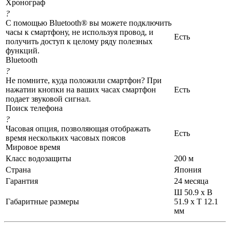
Хронограф
?
С помощью Bluetooth® вы можете подключить
часы к смартфону, не используя провод, и
Есть
получить доступ к целому ряду полезных
функций.
Bluetooth
?
Не помните, куда положили смартфон? При
нажатии кнопки на ваших часах смартфон
Есть
подает звуковой сигнал.
Поиск телефона
?
Часовая опция, позволяющая отображать
Есть
время нескольких часовых поясов
Мировое время
Класс водозащиты
200 м
Страна
Япония
Гарантия
24 месяца
Ш 50.9 x В
Габаритные размеры
51.9 x Т 12.1
мм