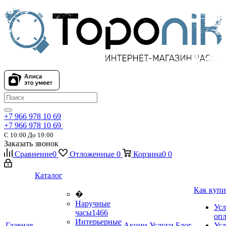
+7 966 978 10 69
+7 966 978 10 69
С 10:00 До 19:00
Заказать звонок
Сравнение
0
Отложенные
0
Корзина
0
0
Каталог
Как купи
�
Наручные
Усл
часы
1466
оп
Интерьерные
Главная
Акции
Услуги
Блог
Усл