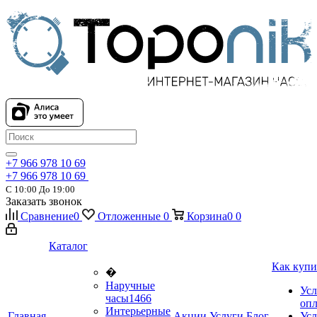
+7 966 978 10 69
+7 966 978 10 69
С 10:00 До 19:00
Заказать звонок
Сравнение
0
Отложенные
0
Корзина
0
0
Каталог
Как купи
�
Наручные
Усл
часы
1466
оп
Интерьерные
Главная
Акции
Услуги
Блог
Усл