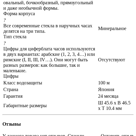
овальный, бочкообразный, прямоугольный
и даже необычной формы.
Форма корпуса
?
Все современные стекла в наручных часах
Минеральное
делятся на три типа.
Тип стекла
?
Цифры для циферблата часов используются
в двух вариантах: арабские (1, 2, 3, 4…) или
римские (I, II, III, IV…). Они могут быть
Отсутствуют
разных размеров: как большие, так и
маленькие.
Цифры
Класс водозащиты
100 м
Страна
Япония
Гарантия
24 месяца
Ш 45.6 x В 46.5
Габаритные размеры
x Т 10.4 мм
Отзывы
У данного товара нет отзывов. Станьте
Оставить отзыв