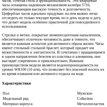
часов, сочетая стиль и функциональность. Эти кварцевые
часы оснащены надежным механизмом калибра 5716,
обеспечивающим высокую точность и долговечность.
Циферблат часов идеально продуман: на нем можно легко
отследить не только текущее время, но и день недели и дату,
что делает модель особенно практичной для повседневного
использования.
Стрелки и метки, покрытые люминесцентным напылением,
обеспечивают отличную читаемость даже в темноте, что
является важным аспектом для активного образа жизни. Часы
имеют стильный стальной браслет, который придает им
мужественности и элегантности. В сочетании с вращающимся
в одном направлении безелем из пластика и алюминия, они
выглядят современно и привлекательно. Важным
преимуществом модели является водонепроницаемость на
уровне WR100 (10 атм), что позволяет без опасений носить их
во время плавания или активного отдыха на воде.
Характеристики
Пол
Мужские
Модельный ряд
Collection
Материал корпуса
Металлопластик