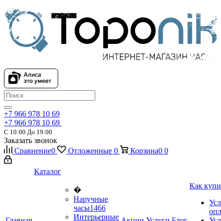
+7 966 978 10 69
+7 966 978 10 69
С 10:00 До 19:00
Заказать звонок
Сравнение
0
Отложенные
0
Корзина
0
0
Каталог
Как купи
�
Наручные
Усл
часы
1466
оп
Интерьерные
Главная
Акции
Услуги
Блог
Усл