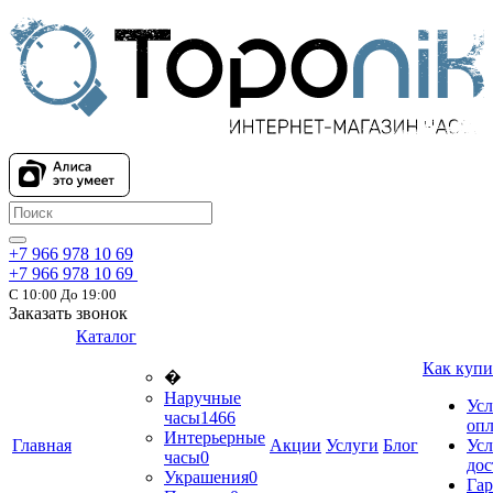
+7 966 978 10 69
+7 966 978 10 69
С 10:00 До 19:00
Заказать звонок
Каталог
Как купи
�
Наручные
Усл
часы
1466
оп
Интерьерные
Главная
Акции
Услуги
Блог
Усл
часы
0
дос
Украшения
0
Гар