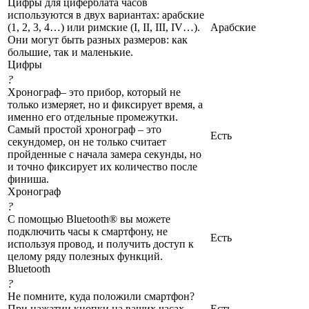
Цифры для циферблата часов
используются в двух вариантах: арабские
(1, 2, 3, 4…) или римские (I, II, III, IV…).
Арабские
Они могут быть разных размеров: как
большие, так и маленькие.
Цифры
?
Хронограф– это прибор, который не
только измеряет, но и фиксирует время, а
именно его отдельные промежутки.
Самый простой хронограф – это
Есть
секундомер, он не только считает
пройденные с начала замера секунды, но
и точно фиксирует их количество после
финиша.
Хронограф
?
С помощью Bluetooth® вы можете
подключить часы к смартфону, не
Есть
используя провод, и получить доступ к
целому ряду полезных функций.
Bluetooth
?
Не помните, куда положили смартфон?
При нажатии кнопки на ваших часах
Есть