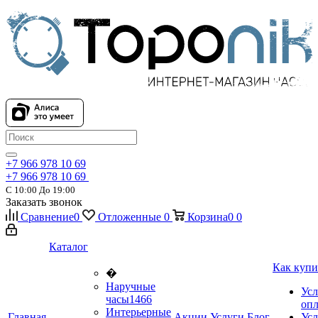
+7 966 978 10 69
+7 966 978 10 69
С 10:00 До 19:00
Заказать звонок
Сравнение
0
Отложенные
0
Корзина
0
0
Каталог
Как купи
�
Наручные
Усл
часы
1466
оп
Интерьерные
Главная
Акции
Услуги
Блог
Усл