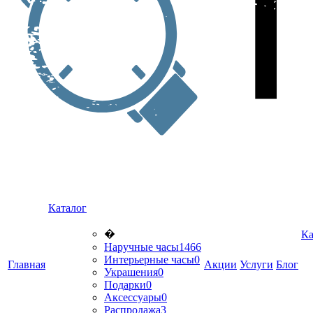
Каталог
�
Ка
Наручные часы
1466
Интерьерные часы
0
Главная
Акции
Услуги
Блог
Украшения
0
Подарки
0
Аксессуары
0
Распродажа
3