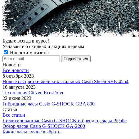
Будьте всегда в курсе!
Узнавайте о скидках и акциях первым
Новости магазина
Новости
Все новости
5 октября 2023
Новые расцветки женских стальных Casio Sheen SHE-4554
16 августа 2023
Технология Citizen Eco-Drive
22 июня 2023
Гибридные часы Casio G-SHOCK GBA 800
Статьи
Все статьи
Лимитированные Casio G-SHOCK и бренд одежды Pigalle
Обзор часов Casio G-SHOCK GA-2200
Какие часы лучше выбрать