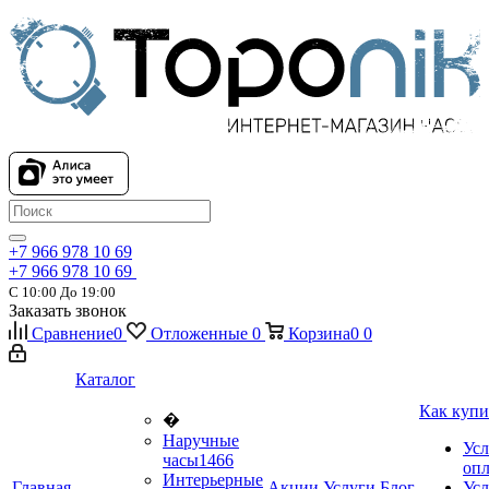
+7 966 978 10 69
+7 966 978 10 69
С 10:00 До 19:00
Заказать звонок
Сравнение
0
Отложенные
0
Корзина
0
0
Каталог
Как купи
�
Наручные
Усл
часы
1466
оп
Интерьерные
Главная
Акции
Услуги
Блог
Усл