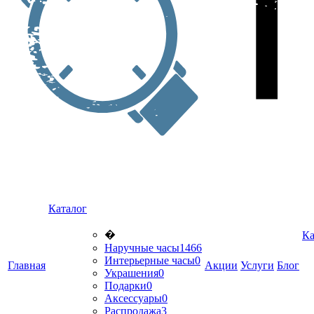
Каталог
�
Ка
Наручные часы
1466
Интерьерные часы
0
Главная
Акции
Услуги
Блог
Украшения
0
Подарки
0
Аксессуары
0
Распродажа
3