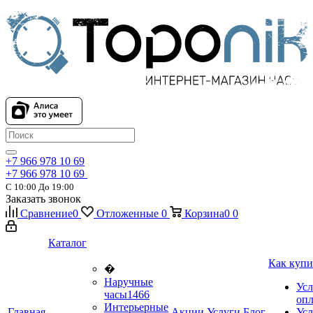
+7 966 978 10 69
+7 966 978 10 69
С 10:00 До 19:00
Заказать звонок
Сравнение
0
Отложенные
0
Корзина
0
0
Каталог
Как купи
�
Наручные
Усл
часы
1466
оп
Интерьерные
Главная
Акции
Услуги
Блог
Усл