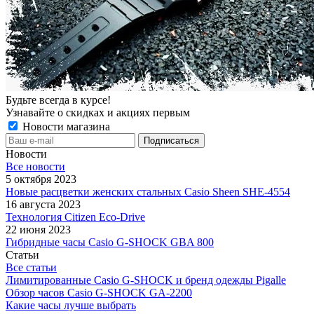
Будьте всегда в курсе!
Узнавайте о скидках и акциях первым
Новости магазина
Новости
Все новости
5 октября 2023
Новые расцветки женских стальных Casio Sheen SHE-4554
16 августа 2023
Технология Citizen Eco-Drive
22 июня 2023
Гибридные часы Casio G-SHOCK GBA 800
Статьи
Все статьи
Лимитированные Casio G-SHOCK и бренд одежды Pigalle
Обзор часов Casio G-SHOCK GA-2200
Какие часы лучше выбрать