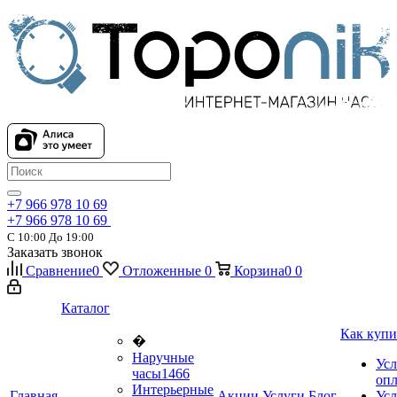
+7 966 978 10 69
+7 966 978 10 69
С 10:00 До 19:00
Заказать звонок
Сравнение
0
Отложенные
0
Корзина
0
0
Каталог
Как купи
�
Наручные
Усл
часы
1466
оп
Интерьерные
Главная
Акции
Услуги
Блог
Усл