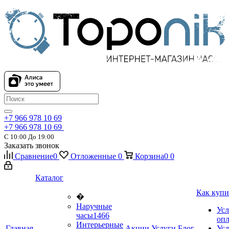
+7 966 978 10 69
+7 966 978 10 69
С 10:00 До 19:00
Заказать звонок
Сравнение
0
Отложенные
0
Корзина
0
0
Каталог
Как купи
�
Наручные
Усл
часы
1466
оп
Интерьерные
Главная
Акции
Услуги
Блог
Усл