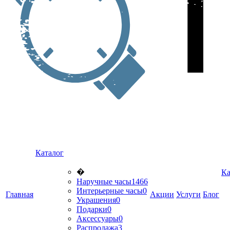
Каталог
�
Ка
Наручные часы
1466
Интерьерные часы
0
Главная
Акции
Услуги
Блог
Украшения
0
Подарки
0
Аксессуары
0
Распродажа
3