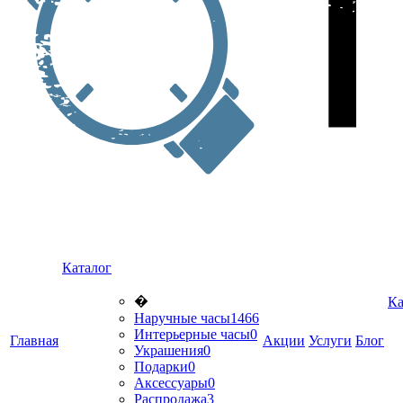
Каталог
�
Ка
Наручные часы
1466
Интерьерные часы
0
Главная
Акции
Услуги
Блог
Украшения
0
Подарки
0
Аксессуары
0
Распродажа
3