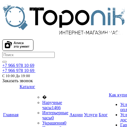
+7 966 978 10 69
+7 966 978 10 69
С 10:00 До 19:00
Заказать звонок
Каталог
Как купи
�
Наручные
Усл
часы
1466
оп
Интерьерные
Главная
Акции
Услуги
Блог
Усл
часы
0
дос
Украшения
0
Гар