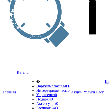
Каталог
�
Ка
Наручные часы
1466
Интерьерные часы
0
Главная
Акции
Услуги
Блог
Украшения
0
Подарки
0
Аксессуары
0
Распродажа
3