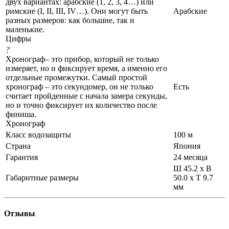
двух вариантах: арабские (1, 2, 3, 4…) или
римские (I, II, III, IV…). Они могут быть
Арабские
разных размеров: как большие, так и
маленькие.
Цифры
?
Хронограф– это прибор, который не только
измеряет, но и фиксирует время, а именно его
отдельные промежутки. Самый простой
хронограф – это секундомер, он не только
Есть
считает пройденные с начала замера секунды,
но и точно фиксирует их количество после
финиша.
Хронограф
Класс водозащиты
100 м
Страна
Япония
Гарантия
24 месяца
Ш 45.2 x В
Габаритные размеры
50.0 x Т 9.7
мм
Отзывы