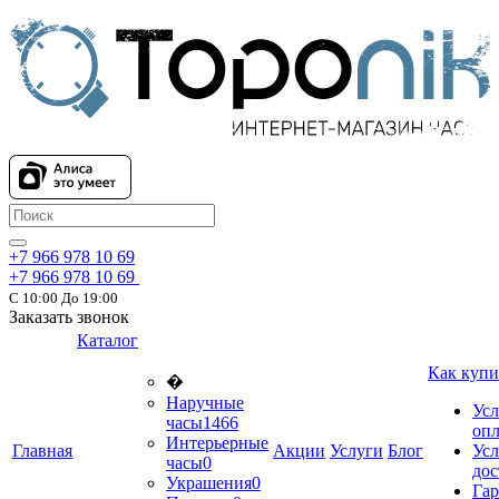
+7 966 978 10 69
+7 966 978 10 69
С 10:00 До 19:00
Заказать звонок
Каталог
Как купи
�
Наручные
Усл
часы
1466
оп
Интерьерные
Главная
Акции
Услуги
Блог
Усл
часы
0
дос
Украшения
0
Гар