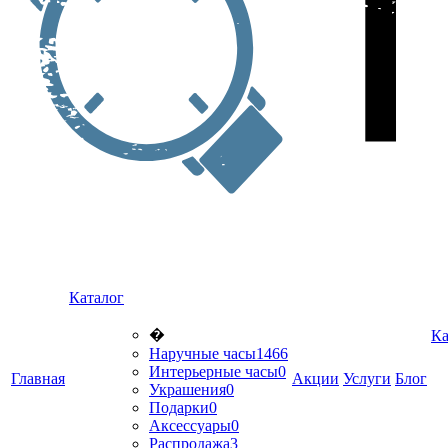
Каталог
�
Ка
Наручные часы
1466
Интерьерные часы
0
Главная
Акции
Услуги
Блог
Украшения
0
Подарки
0
Аксессуары
0
Распродажа
3