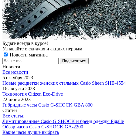
Будьте всегда в курсе!
Узнавайте о скидках и акциях первым
Новости магазина
Новости
Все новости
5 октября 2023
Новые расцветки женских стальных Casio Sheen SHE-4554
16 августа 2023
Технология Citizen Eco-Drive
22 июня 2023
Гибридные часы Casio G-SHOCK GBA 800
Статьи
Все статьи
Лимитированные Casio G-SHOCK и бренд одежды Pigalle
Обзор часов Casio G-SHOCK GA-2200
Какие часы лучше выбрать