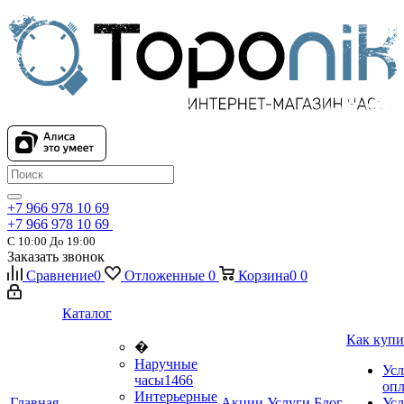
+7 966 978 10 69
+7 966 978 10 69
С 10:00 До 19:00
Заказать звонок
Сравнение
0
Отложенные
0
Корзина
0
0
Каталог
Как купи
�
Наручные
Усл
часы
1466
оп
Интерьерные
Главная
Акции
Услуги
Блог
Усл