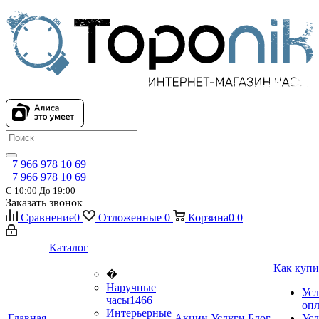
+7 966 978 10 69
+7 966 978 10 69
С 10:00 До 19:00
Заказать звонок
Сравнение
0
Отложенные
0
Корзина
0
0
Каталог
Как купи
�
Наручные
Усл
часы
1466
оп
Интерьерные
Главная
Акции
Услуги
Блог
Усл