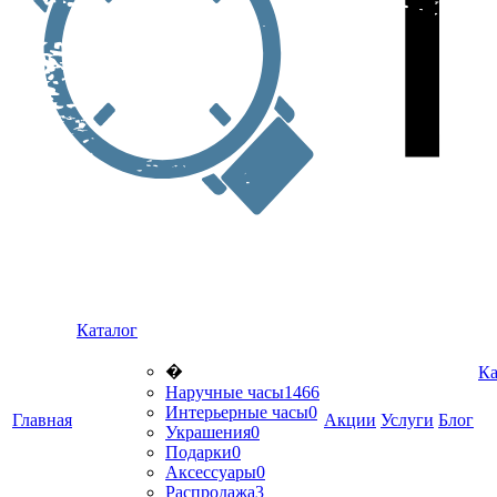
Каталог
�
Ка
Наручные часы
1466
Интерьерные часы
0
Главная
Акции
Услуги
Блог
Украшения
0
Подарки
0
Аксессуары
0
Распродажа
3