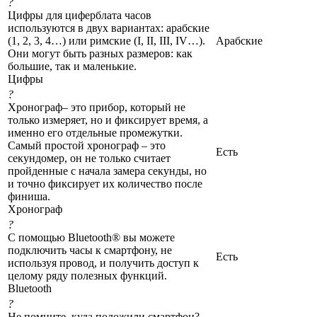
?
Цифры для циферблата часов
используются в двух вариантах: арабские
(1, 2, 3, 4…) или римские (I, II, III, IV…).
Арабские
Они могут быть разных размеров: как
большие, так и маленькие.
Цифры
?
Хронограф– это прибор, который не
только измеряет, но и фиксирует время, а
именно его отдельные промежутки.
Самый простой хронограф – это
Есть
секундомер, он не только считает
пройденные с начала замера секунды, но
и точно фиксирует их количество после
финиша.
Хронограф
?
С помощью Bluetooth® вы можете
подключить часы к смартфону, не
Есть
используя провод, и получить доступ к
целому ряду полезных функций.
Bluetooth
?
Не помните, куда положили смартфон?