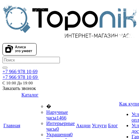
+7 966 978 10 69
+7 966 978 10 69
С 10:00 До 19:00
Заказать звонок
Каталог
Как купи
�
Наручные
Усл
часы
1466
оп
Интерьерные
Главная
Акции
Услуги
Блог
Усл
часы
0
дос
Украшения
0
Гар