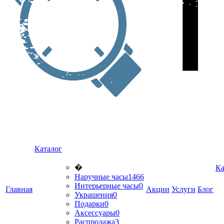
Каталог
�
Ка
Наручные часы
1466
Интерьерные часы
0
Главная
Акции
Услуги
Блог
Украшения
0
Подарки
0
Аксессуары
0
Распродажа
3