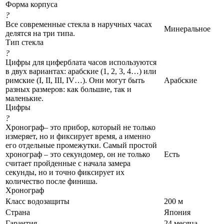
Форма корпуса
?
Все современные стекла в наручных часах
Минеральное
делятся на три типа.
Тип стекла
?
Цифры для циферблата часов используются
в двух вариантах: арабские (1, 2, 3, 4…) или
римские (I, II, III, IV…). Они могут быть
Арабские
разных размеров: как большие, так и
маленькие.
Цифры
?
Хронограф– это прибор, который не только
измеряет, но и фиксирует время, а именно
его отдельные промежутки. Самый простой
хронограф – это секундомер, он не только
Есть
считает пройденные с начала замера
секунды, но и точно фиксирует их
количество после финиша.
Хронограф
Класс водозащиты
200 м
Страна
Япония
Гарантия
24 месяца