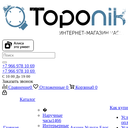
+7 966 978 10 69
+7 966 978 10 69
С 10:00 До 19:00
Заказать звонок
Сравнение
0
Отложенные
0
Корзина
0
0
Каталог
Как купи
�
Наручные
Усл
часы
1466
оп
Интерьерные
Главная
Акции
Услуги
Блог
Усл