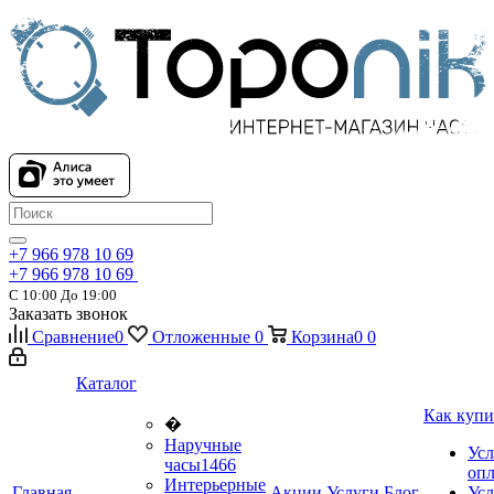
+7 966 978 10 69
+7 966 978 10 69
С 10:00 До 19:00
Заказать звонок
Сравнение
0
Отложенные
0
Корзина
0
0
Каталог
Как купи
�
Наручные
Усл
часы
1466
оп
Интерьерные
Главная
Акции
Услуги
Блог
Усл