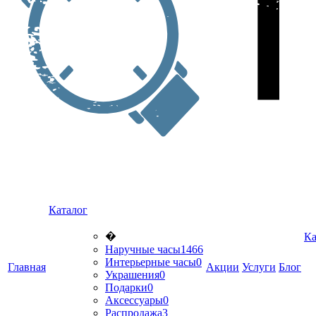
Каталог
�
Ка
Наручные часы
1466
Интерьерные часы
0
Главная
Акции
Услуги
Блог
Украшения
0
Подарки
0
Аксессуары
0
Распродажа
3