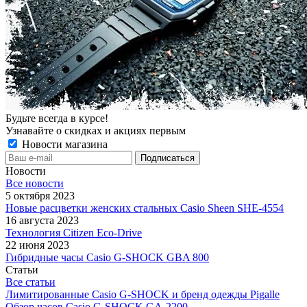
Будьте всегда в курсе!
Узнавайте о скидках и акциях первым
Новости магазина
Новости
Все новости
5 октября 2023
Новые расцветки женских стальных Casio Sheen SHE-4554
16 августа 2023
Технология Citizen Eco-Drive
22 июня 2023
Гибридные часы Casio G-SHOCK GBA 800
Статьи
Все статьи
Лимитированные Casio G-SHOCK и бренд одежды Pigalle
Обзор часов Casio G-SHOCK GA-2200