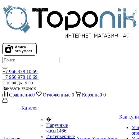
+7 966 978 10 69
+7 966 978 10 69
С 10:00 До 19:00
Заказать звонок
Сравнение
0
Отложенные
0
Корзина
0
0
Каталог
Как купи
�
Наручные
Усл
часы
1466
оп
Интерьерные
Главная
Акции
Услуги
Блог
Усл