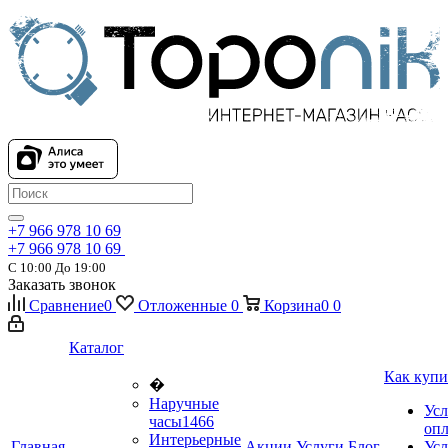
+7 966 978 10 69
+7 966 978 10 69
С 10:00 До 19:00
Заказать звонок
Сравнение
0
Отложенные
0
Корзина
0
0
Каталог
Как купи
�
Наручные
Усл
часы
1466
оп
Интерьерные
Главная
Акции
Услуги
Блог
Усл