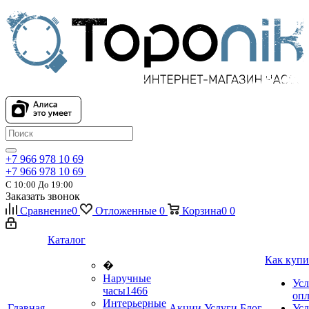
+7 966 978 10 69
+7 966 978 10 69
С 10:00 До 19:00
Заказать звонок
Сравнение
0
Отложенные
0
Корзина
0
0
Каталог
Как купи
�
Наручные
Усл
часы
1466
оп
Интерьерные
Главная
Акции
Услуги
Блог
Усл