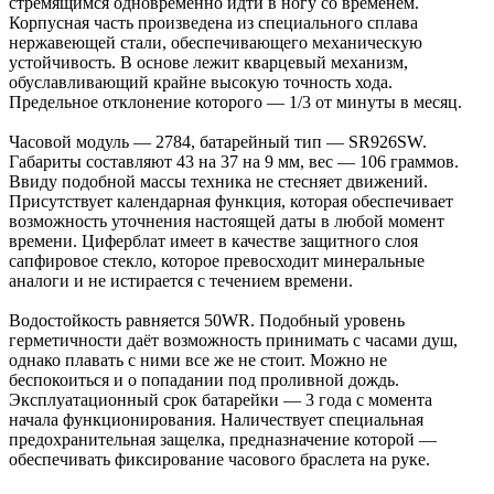
стремящимся одновременно идти в ногу со временем.
Корпусная часть произведена из специального сплава
нержавеющей стали, обеспечивающего механическую
устойчивость. В основе лежит кварцевый механизм,
обуславливающий крайне высокую точность хода.
Предельное отклонение которого — 1/3 от минуты в месяц.
Часовой модуль — 2784, батарейный тип — SR926SW.
Габариты составляют 43 на 37 на 9 мм, вес — 106 граммов.
Ввиду подобной массы техника не стесняет движений.
Присутствует календарная функция, которая обеспечивает
возможность уточнения настоящей даты в любой момент
времени. Циферблат имеет в качестве защитного слоя
сапфировое стекло, которое превосходит минеральные
аналоги и не истирается с течением времени.
Водостойкость равняется 50WR. Подобный уровень
герметичности даёт возможность принимать с часами душ,
однако плавать с ними все же не стоит. Можно не
беспокоиться и о попадании под проливной дождь.
Эксплуатационный срок батарейки — 3 года с момента
начала функционирования. Наличествует специальная
предохранительная защелка, предназначение которой —
обеспечивать фиксирование часового браслета на руке.