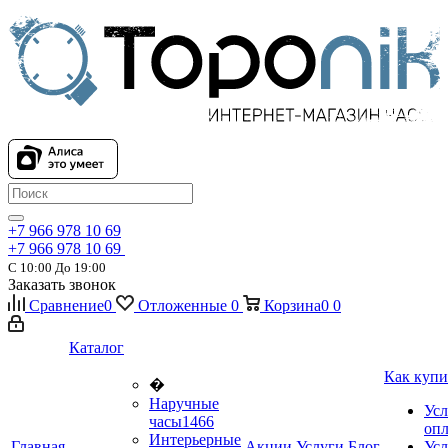
+7 966 978 10 69
+7 966 978 10 69
С 10:00 До 19:00
Заказать звонок
Сравнение
0
Отложенные
0
Корзина
0
0
Каталог
Как купи
�
Наручные
Усл
часы
1466
оп
Интерьерные
Главная
Акции
Услуги
Блог
Усл