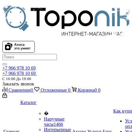
+7 966 978 10 69
+7 966 978 10 69
С 10:00 До 19:00
Заказать звонок
Сравнение
0
Отложенные
0
Корзина
0
0
Каталог
Как купи
�
Наручные
Усл
часы
1466
оп
Интерьерные
Главная
Акции
Услуги
Блог
Усл