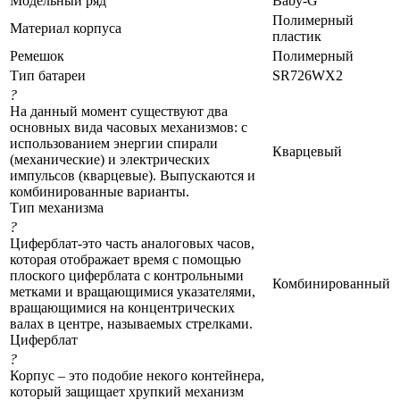
Модельный ряд
Baby-G
Полимерный
Материал корпуса
пластик
Ремешок
Полимерный
Тип батареи
SR726WX2
?
На данный момент существуют два
основных вида часовых механизмов: с
использованием энергии спирали
Кварцевый
(механические) и электрических
импульсов (кварцевые). Выпускаются и
комбинированные варианты.
Тип механизма
?
Циферблат-это часть аналоговых часов,
которая отображает время с помощью
плоского циферблата с контрольными
Комбинированный
метками и вращающимися указателями,
вращающимися на концентрических
валах в центре, называемых стрелками.
Циферблат
?
Корпус – это подобие некого контейнера,
который защищает хрупкий механизм