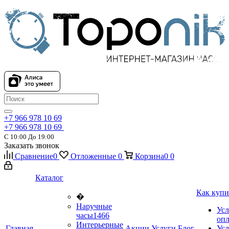
+7 966 978 10 69
+7 966 978 10 69
С 10:00 До 19:00
Заказать звонок
Сравнение
0
Отложенные
0
Корзина
0
0
Каталог
Как купи
�
Наручные
Усл
часы
1466
оп
Интерьерные
Главная
Акции
Услуги
Блог
Усл