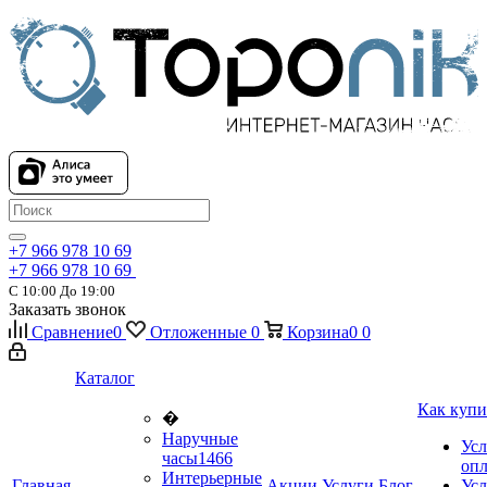
+7 966 978 10 69
+7 966 978 10 69
С 10:00 До 19:00
Заказать звонок
Сравнение
0
Отложенные
0
Корзина
0
0
Каталог
Как купи
�
Наручные
Усл
часы
1466
оп
Интерьерные
Главная
Акции
Услуги
Блог
Усл