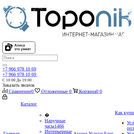
+7 966 978 10 69
+7 966 978 10 69
С 10:00 До 19:00
Заказать звонок
Сравнение
0
Отложенные
0
Корзина
0
0
Каталог
Как купи
�
Наручные
Усл
часы
1466
оп
Интерьерные
Главная
Акции
Услуги
Блог
Усл