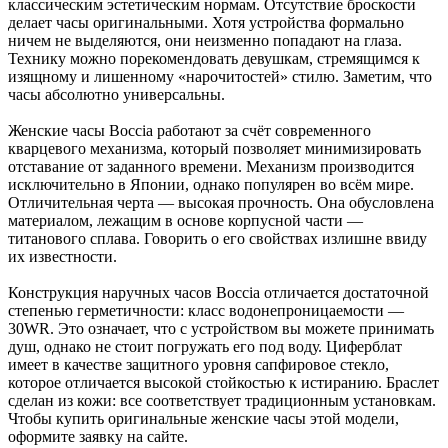
классическим эстетическим нормам. Отсутствие броскости
делает часы оригинальными. Хотя устройства формально
ничем не выделяются, они неизменно попадают на глаза.
Технику можно порекомендовать девушкам, стремящимся к
изящному и лишенному «нарочитостей» стилю. Заметим, что
часы абсолютно универсальны.
Женские часы Boccia работают за счёт современного
кварцевого механизма, который позволяет минимизировать
отставание от заданного времени. Механизм производится
исключительно в Японии, однако популярен во всём мире.
Отличительная черта — высокая прочность. Она обусловлена
материалом, лежащим в основе корпусной части —
титанового сплава. Говорить о его свойствах излишне ввиду
их известности.
Конструкция наручных часов Boccia отличается достаточной
степенью герметичности: класс водонепроницаемости —
30WR. Это означает, что с устройством вы можете принимать
душ, однако не стоит погружать его под воду. Циферблат
имеет в качестве защитного уровня сапфировое стекло,
которое отличается высокой стойкостью к истиранию. Браслет
сделан из кожи: все соответствует традиционным установкам.
Чтобы купить оригинальные женские часы этой модели,
оформите заявку на сайте.