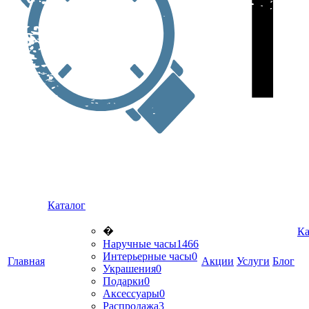
Каталог
�
Ка
Наручные часы
1466
Интерьерные часы
0
Главная
Акции
Услуги
Блог
Украшения
0
Подарки
0
Аксессуары
0
Распродажа
3